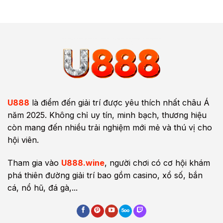
U888
là điểm đến giải trí được yêu thích nhất châu Á
năm 2025. Không chỉ uy tín, minh bạch, thương hiệu
còn mang đến nhiều trải nghiệm mới mẻ và thú vị cho
hội viên.
Tham gia vào
U888.wine
, người chơi có cơ hội khám
phá thiên đường giải trí bao gồm casino, xổ số, bắn
cá, nổ hũ, đá gà,...