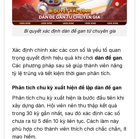
Bí quyết xác định dàn đề gan từ chuyên gia
Xác định chính xác các con số là yếu tố quan
trọng quyết định hiệu quả khi chơi
dàn đề gan
.
Các phương pháp sau sẽ giúp thành viên nâng
tỷ lệ trúng và tiết kiệm thời gian phân tích.
Phân tích chu kỳ xuất hiện để lập dàn đề gan
Phân tích chu kỳ xuất hiện là bước đầu tiên khi
xây dựng dàn. Hội viên nên thu thập kết quả
trong 30 kỳ gần nhất, sau đó xác định các số
chưa ra từ 5 đến 10 kỳ liên tục. Cách làm này
phù hợp cho thành viên thích chơi chắc chắn, ít
mạo hiểm.