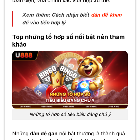
toàn diện, vừa chính xác vừa hợp xu thế.
Xem thêm: Cách nhận biết
dàn đề khan
để vào tiền hợp lý
Top những tổ hợp số nổi bật nên tham
khảo
Những tổ hợp số tiêu biểu đáng chú ý
Những
dàn đề gan
nổi bật thường là thành quả