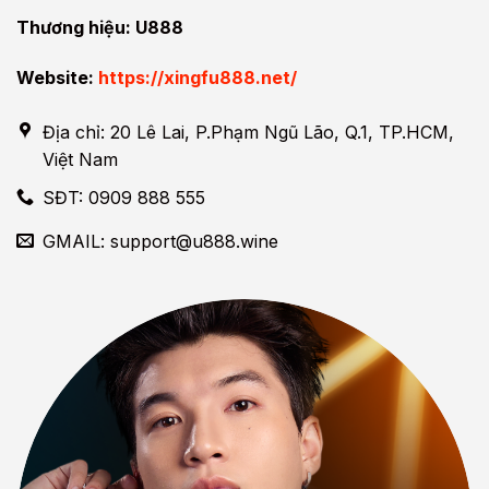
Thương hiệu: U888
Website:
https://xingfu888.net/
Địa chỉ: 20 Lê Lai, P.Phạm Ngũ Lão, Q.1, TP.HCM,
Việt Nam
SĐT: 0909 888 555
GMAIL:
support@u888.wine