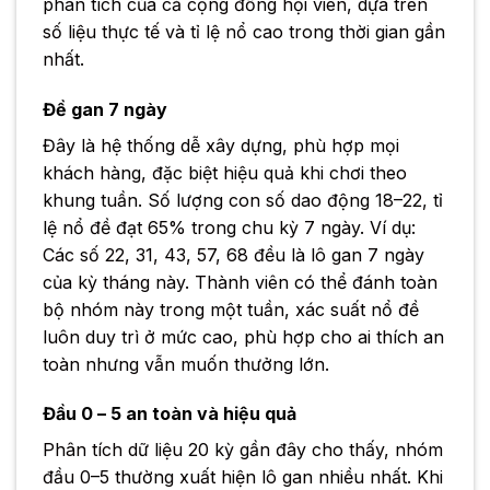
phân tích của cả cộng đồng hội viên, dựa trên
số liệu thực tế và tỉ lệ nổ cao trong thời gian gần
nhất.
Đề gan 7 ngày
Đây là hệ thống dễ xây dựng, phù hợp mọi
khách hàng, đặc biệt hiệu quả khi chơi theo
khung tuần. Số lượng con số dao động 18–22, tỉ
lệ nổ đề đạt 65% trong chu kỳ 7 ngày. Ví dụ:
Các số 22, 31, 43, 57, 68 đều là lô gan 7 ngày
của kỳ tháng này. Thành viên có thể đánh toàn
bộ nhóm này trong một tuần, xác suất nổ đề
luôn duy trì ở mức cao, phù hợp cho ai thích an
toàn nhưng vẫn muốn thưởng lớn.
Đầu 0 – 5 an toàn và hiệu quả
Phân tích dữ liệu 20 kỳ gần đây cho thấy, nhóm
đầu 0–5 thường xuất hiện lô gan nhiều nhất. Khi