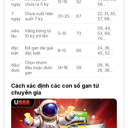
12–15
52
ngày
chưa ra 5 kỳ
56…
7
Chưa xuất hiện
22, 31, 43,
20–25
67
ngày
suốt 7 kỳ
57, 68…
09, 44,
siêu
Vắng bóng từ
5–10
73
53, 69,
lâu
10 kỳ trở lên
70…
đặc
Đề gan dài giải
24, 36,
8–12
60
biệt
đặc biệt
45, 52…
Chọn nhóm
đầu/
06, 16,
đầu hoặc đuôi
14–18
58
đuôi
26, 36…
gan
Cách xác định các con số gan từ
chuyên gia