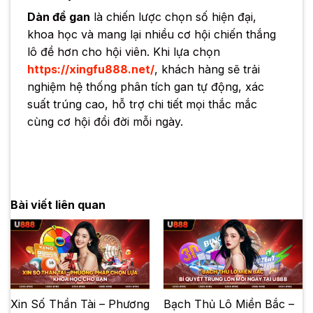
Dàn đề gan
là chiến lược chọn số hiện đại,
khoa học và mang lại nhiều cơ hội chiến thắng
lô đề hơn cho hội viên. Khi lựa chọn
https://xingfu888.net/
, khách hàng sẽ trải
nghiệm hệ thống phân tích gan tự động, xác
suất trúng cao, hỗ trợ chi tiết mọi thắc mắc
cùng cơ hội đổi đời mỗi ngày.
Bài viết liên quan
Xin Số Thần Tài – Phương
Bạch Thủ Lô Miền Bắc –