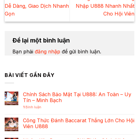
Dễ Dàng, Giao Dịch Nhanh
Nhập U888 Nhanh Nhất
Gọn
Cho Hội Viên
Để lại một bình luận
Bạn phải
đăng nhập
để gửi bình luận.
BÀI VIẾT GẦN ĐÂY
Chính Sách Bảo Mật Tại U888: An Toàn – Uy
Tín – Minh Bạch
1
Bình luận
Công Thức Đánh Baccarat Thắng Lớn Cho Hội
Viên U888