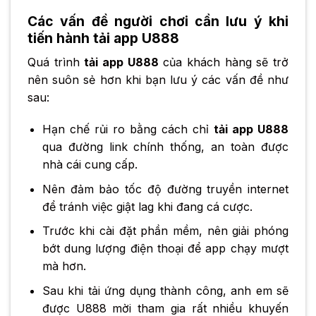
Các vấn đề người chơi cần lưu ý khi
tiến hành tải app U888
Quá trình
tải app U888
của khách hàng sẽ trở
nên suôn sẻ hơn khi bạn lưu ý các vấn đề như
sau:
Hạn chế rủi ro bằng cách chỉ
tải app U888
qua đường link chính thống, an toàn được
nhà cái cung cấp.
Nên đảm bảo tốc độ đường truyền internet
để tránh việc giật lag khi đang cá cược.
Trước khi cài đặt phần mềm, nên giải phóng
bớt dung lượng điện thoại để app chạy mượt
mà hơn.
Sau khi tải ứng dụng thành công, anh em sẽ
được U888 mời tham gia rất nhiều khuyến