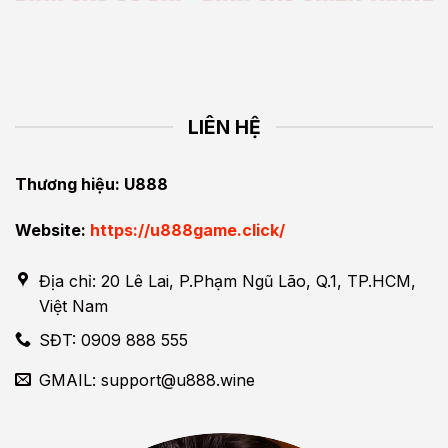
LIÊN HỆ
Thương hiệu: U888
Website:
https://u888game.click/
Địa chỉ: 20 Lê Lai, P.Phạm Ngũ Lão, Q.1, TP.HCM,
Việt Nam
SĐT: 0909 888 555
GMAIL:
support@u888.wine