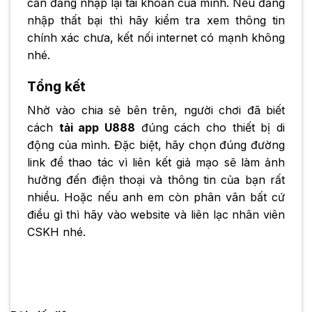
cần đăng nhập lại tài khoản của mình. Nếu đăng
nhập thất bại thì hãy kiểm tra xem thông tin
chính xác chưa, kết nối internet có mạnh không
nhé.
Tổng kết
Nhờ vào chia sẻ bên trên, người chơi đã biết
cách
tải app U888
đúng cách cho thiết bị di
động của mình. Đặc biệt, hãy chọn đúng đường
link để thao tác vì liên kết giả mạo sẽ làm ảnh
hưởng đến điện thoại và thông tin của bạn rất
nhiều. Hoặc nếu anh em còn phân vân bất cứ
điều gì thì hãy vào website và liên lạc nhân viên
CSKH nhé.