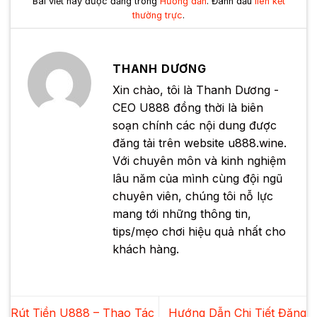
Bài viết này được đăng trong
Hướng dẫn
. Đánh dấu
liên kết
thường trực
.
THANH DƯƠNG
Xin chào, tôi là Thanh Dương -
CEO U888 đồng thời là biên
soạn chính các nội dung được
đăng tải trên website u888.wine.
Với chuyên môn và kinh nghiệm
lâu năm của mình cùng đội ngũ
chuyên viên, chúng tôi nỗ lực
mang tới những thông tin,
tips/mẹo chơi hiệu quả nhất cho
khách hàng.
Rút Tiền U888 – Thao Tác
Hướng Dẫn Chi Tiết Đăng