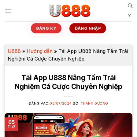
Bỏ
qua
nội
dung
ĐĂNG KÝ
ĐĂNG NHẬP
U888
»
Hướng dẫn
»
Tải App U888 Nâng Tầm Trải
Nghiệm Cá Cược Chuyên Nghiệp
Tải App U888 Nâng Tầm Trải
Nghiệm Cá Cược Chuyên Nghiệp
ĐĂNG VÀO
05/07/2024
BỞI
THANH DƯƠNG
05
Th7