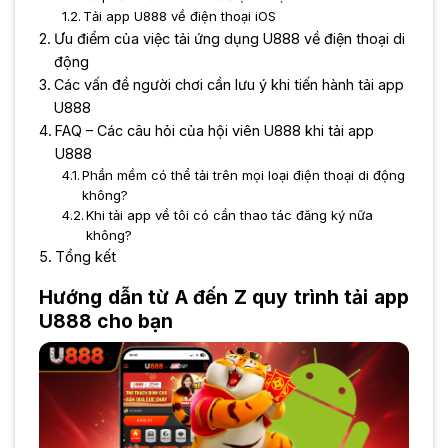
Tải app U888 về điện thoại iOS
Ưu điểm của việc tải ứng dụng U888 về điện thoại di
động
Các vấn đề người chơi cần lưu ý khi tiến hành tải app
U888
FAQ – Các câu hỏi của hội viên U888 khi tải app
U888
Phần mềm có thể tải trên mọi loại điện thoại di động
không?
Khi tải app về tôi có cần thao tác đăng ký nữa
không?
Tổng kết
Hướng dẫn từ A đến Z quy trình tải app
U888 cho bạn