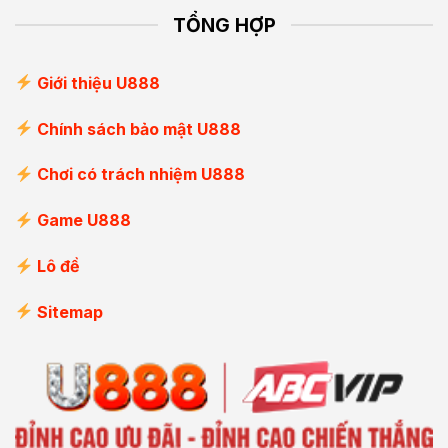
TỔNG HỢP
Giới thiệu U888
Chính sách bảo mật U888
Chơi có trách nhiệm U888
Game U888
Lô đề
Sitemap