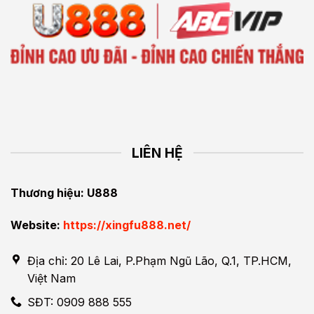
LIÊN HỆ
Thương hiệu: U888
Website:
https://xingfu888.net/
Địa chỉ: 20 Lê Lai, P.Phạm Ngũ Lão, Q.1, TP.HCM,
Việt Nam
SĐT: 0909 888 555