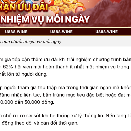
i qua chuỗi nhiệm vụ mỗi ngày
m gia tiếp cận thêm ưu đãi khi trải nghiệm chương trình
bắn
n 62% hội viên mới hoàn thành ít nhất một nhiệm vụ trong
ất lớn từ người dùng.
iúp người tham gia thu thập mã trong thời gian ngắn mà khô
đăng nhập liên tục, bắn trúng mục tiêu đặc biệt hoặc đạt 
 10.000 đến 50.000 đồng.
ế rủi ro sai sót khi hệ thống xử lý thông tin. Nền tảng li
 động theo dõi và cân đối thời gian.