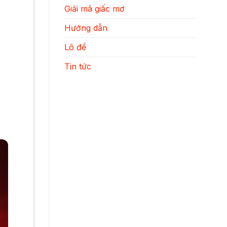
Giải mã giấc mơ
Hướng dẫn
Lô đề
Tin tức