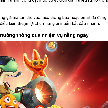
c minh thành công đạt mức 98%, giúp giảm thiểu rủi ro tron
động gửi mã tân thủ vào mục thông báo hoặc email đã đăng 
điều kiện thuận lợi cho những ai muốn bắt đầu nhanh.
 thưởng thông qua nhiệm vụ hằng ngày