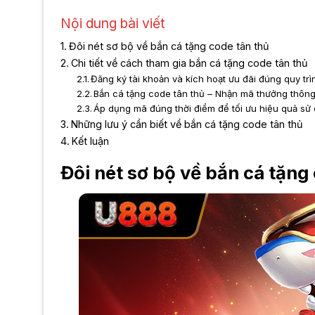
Nội dung bài viết
Đôi nét sơ bộ về bắn cá tặng code tân thủ
Chi tiết về cách tham gia bắn cá tặng code tân thủ
Đăng ký tài khoản và kích hoạt ưu đãi đúng quy trì
Bắn cá tặng code tân thủ – Nhận mã thưởng thôn
Áp dụng mã đúng thời điểm để tối ưu hiệu quả sử
Những lưu ý cần biết về bắn cá tặng code tân thủ
Kết luận
Đôi nét sơ bộ về bắn cá tặng