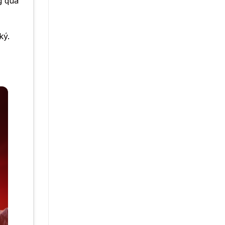
g quá
ký.