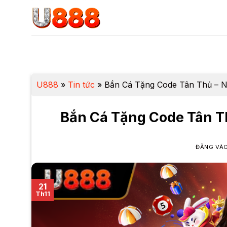
Bỏ
qua
nội
dung
U888
»
Tin tức
»
Bắn Cá Tặng Code Tân Thủ – N
Bắn Cá Tặng Code Tân T
ĐĂNG VÀ
21
Th11