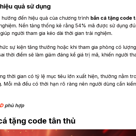
 hiệu quả sử dụng
h hưởng đến hiệu quả của chương trình
bắn cá tặng code 
nh nghiệm. Nền tảng thống kê rằng 54% mã được sử dụng đ
giúp người tham gia kéo dài thời gian trải nghiệm.
chức sự kiện tăng thưởng hoặc khi tham gia phòng có lượn
ai thời điểm sẽ làm giảm đáng kể giá trị mã, khiến người t
 thời gian có tỷ lệ mục tiêu lớn xuất hiện, thường nằm tr
. Mỗi mã đều có thời hạn rõ ràng nên người dùng cần kiểm
3D
phù hợp
cá tặng code tân thủ