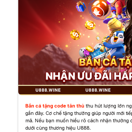
Bắn cá tặng code tân thủ
thu hút lượng lớn ng
gần đây. Cơ chế tặng thưởng giúp người mới tiế
mã. Nếu bạn muốn hiểu rõ cách nhận thưởng đún
dưới cùng thương hiệu U888.