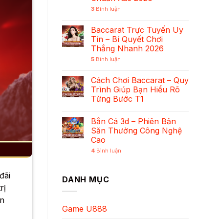
3
Bình luận
Baccarat Trực Tuyến Uy
Tín – Bí Quyết Chơi
Thắng Nhanh 2026
5
Bình luận
Cách Chơi Baccarat – Quy
Trình Giúp Bạn Hiểu Rõ
Từng Bước T1
Bắn Cá 3d – Phiên Bản
Săn Thưởng Công Nghệ
Cao
4
Bình luận
đãi
DANH MỤC
rị
ên
Game U888