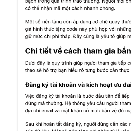
bạch trong quá trình trao thưởng. Người mới ch
có thể nhận mã một cách nhanh chóng.
Một số nền tảng còn áp dụng cơ chế quay thưởn
giá hình thức tặng code này phù hợp với những
giữ mức chi phí thấp. Đây cũng là yếu tố giúp 
Chi tiết về cách tham gia bắn
Dưới đây là quy trình giúp người tham gia tiếp
theo sẽ hỗ trợ bạn hiểu rõ từng bước cần thực 
Đăng ký tài khoản và kích hoạt ưu đã
Việc đăng ký tài khoản là bước đầu tiên để tiế
đúng mã thưởng. Hệ thống yêu cầu người tham 
địa chỉ email và mật khẩu có mức bảo vệ đủ m
Sau khi hoàn tất đăng ký, người dùng cần xác