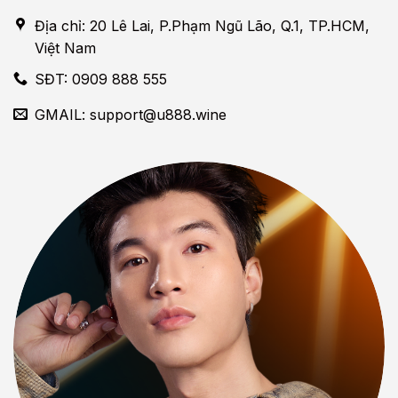
Địa chỉ: 20 Lê Lai, P.Phạm Ngũ Lão, Q.1, TP.HCM,
Việt Nam
SĐT: 0909 888 555
GMAIL:
support@u888.wine