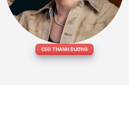
CEO THANH DƯƠNG