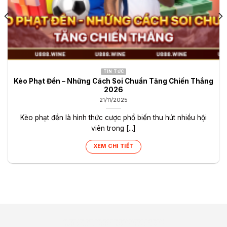
TIN TỨC
Kèo Phạt Đền – Những Cách Soi Chuẩn Tăng Chiến Thắng
2026
21/11/2025
Kèo phạt đền là hình thức cược phổ biến thu hút nhiều hội
viên trong [...]
XEM CHI TIẾT