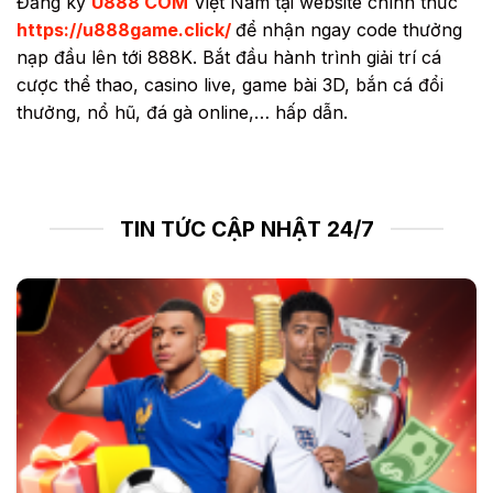
Đăng ký
U888 COM
Việt Nam tại website chính thức
https://u888game.click/
để nhận ngay code thưởng
nạp đầu lên tới 888K. Bắt đầu hành trình giải trí cá
cược thể thao, casino live, game bài 3D, bắn cá đổi
thưởng, nổ hũ, đá gà online,… hấp dẫn.
TIN TỨC CẬP NHẬT 24/7