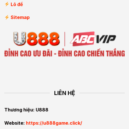
Lô đề
Sitemap
LIÊN HỆ
Thương hiệu: U888
Website:
https://u888game.click/