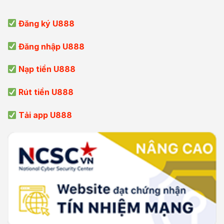
Đăng ký U888
Đăng nhập U888
Nạp tiền U888
Rút tiền U888
Tải app U888