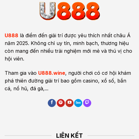
U888
là điểm đến giải trí được yêu thích nhất châu Á
năm 2025. Không chỉ uy tín, minh bạch, thương hiệu
còn mang đến nhiều trải nghiệm mới mẻ và thú vị cho
hội viên.
Tham gia vào
U888.wine
, người chơi có cơ hội khám
phá thiên đường giải trí bao gồm casino, xổ số, bắn
cá, nổ hũ, đá gà,...
LIÊN KẾT