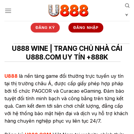
Bỏ
qua
nội
dung
ĐĂNG KÝ
ĐĂNG NHẬP
U888 WINE | TRANG CHỦ NHÀ CÁI
U888.COM UY TÍN +888K
U888
là nền tảng game đổi thưởng trực tuyến uy tín
tại thị trường châu Á, được cấp giấy phép hợp pháp
bởi tổ chức PAGCOR và Curacao eGaming. Đảm bảo
tuyệt đối tính minh bạch và công bằng trên từng kết
quả. Cam kết đem tới sân chơi chất lượng, đẳng cấp
với hệ thống bảo mật hiện đại và dịch vụ hỗ trợ khách
hàng chuyên nghiệp phục vụ liên tục 24/7.