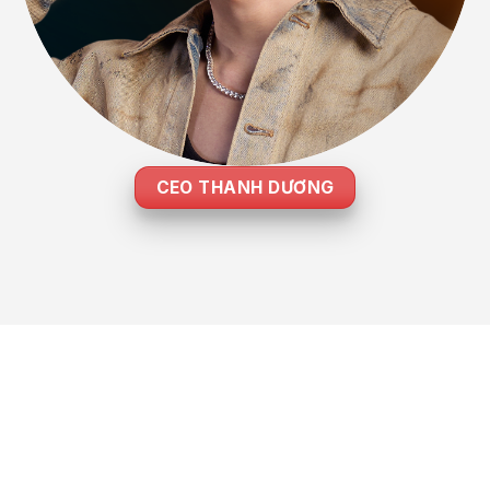
CEO THANH DƯƠNG