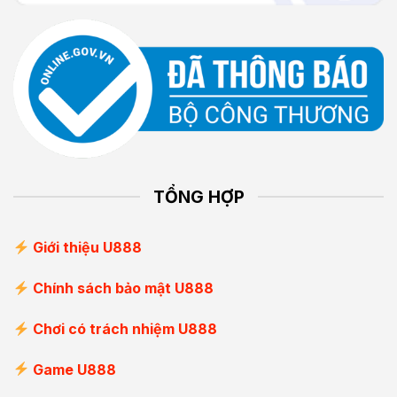
TỔNG HỢP
Giới thiệu U888
Chính sách bảo mật U888
Chơi có trách nhiệm U888
Game U888