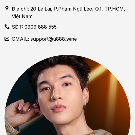
Địa chỉ: 20 Lê Lai, P.Phạm Ngũ Lão, Q.1, TP.HCM,
Việt Nam
SĐT: 0909 888 555
GMAIL:
support@u888.wine