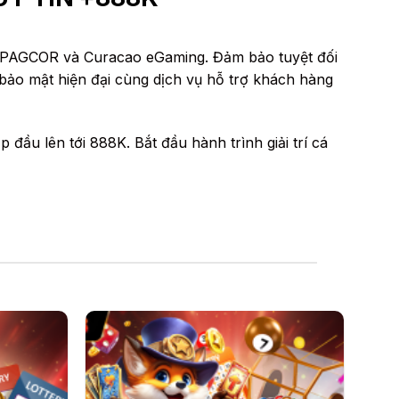
bởi PAGCOR và Curacao eGaming. Đảm bảo tuyệt đối
 bảo mật hiện đại cùng dịch vụ hỗ trợ khách hàng
đầu lên tới 888K. Bắt đầu hành trình giải trí cá