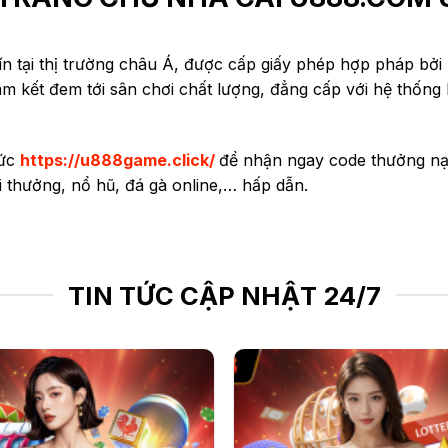
tín tại thị trường châu Á, được cấp giấy phép hợp pháp 
am kết đem tới sân chơi chất lượng, đẳng cấp với hệ thống
hức
https://u888game.click/
để nhận ngay code thưởng nạp 
i thưởng, nổ hũ, đá gà online,… hấp dẫn.
TIN TỨC CẬP NHẬT 24/7