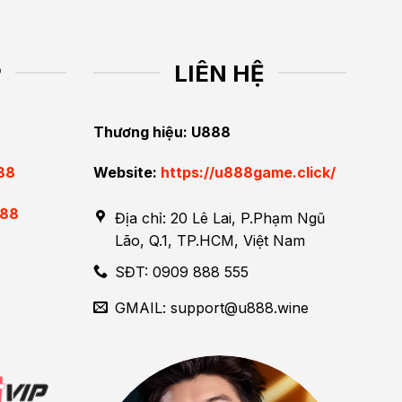
P
LIÊN HỆ
Thương hiệu: U888
88
Website:
https://u888game.click/
888
Địa chỉ: 20 Lê Lai, P.Phạm Ngũ
Lão, Q.1, TP.HCM, Việt Nam
SĐT: 0909 888 555
GMAIL:
support@u888.wine