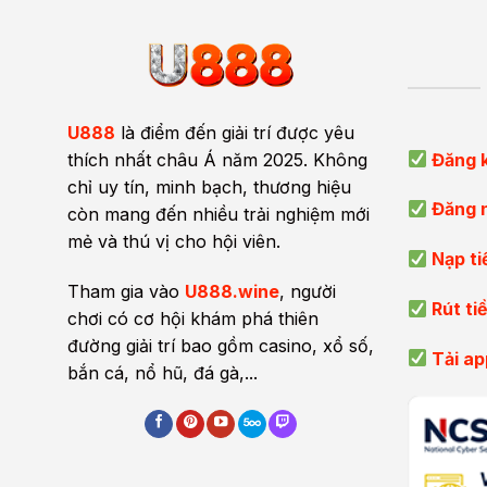
U888
là điểm đến giải trí được yêu
Đăng 
thích nhất châu Á năm 2025. Không
chỉ uy tín, minh bạch, thương hiệu
Đăng 
còn mang đến nhiều trải nghiệm mới
mẻ và thú vị cho hội viên.
Nạp ti
Tham gia vào
U888.wine
, người
Rút ti
chơi có cơ hội khám phá thiên
đường giải trí bao gồm casino, xổ số,
Tải a
bắn cá, nổ hũ, đá gà,...