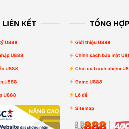
LIÊN KẾT
TỔNG HỢ
ký U888
Giới thiệu U888
nhập U888
Chính sách bảo mật U8
ền U888
Chơi có trách nhiệm U
ền U888
Game U888
pp U888
Lô đề
Sitemap