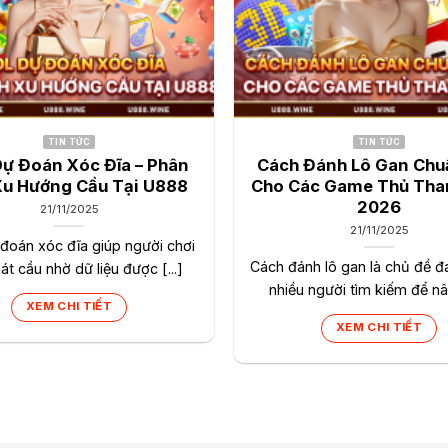
TIN TỨC
TIN TỨC
Dự Đoán Xóc Đĩa – Phân
Cách Đánh Lô Gan Chu
Xu Hướng Cầu Tại U888
Cho Các Game Thủ Th
2026
21/11/2025
21/11/2025
đoán xóc đĩa giúp người chơi
Cách đánh lô gan là chủ đề 
át cầu nhờ dữ liệu được [...]
nhiều người tìm kiếm để nân
XEM CHI TIẾT
XEM CHI TIẾT