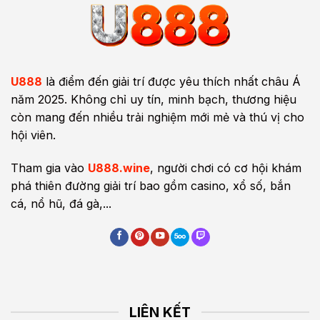
U888
là điểm đến giải trí được yêu thích nhất châu Á
năm 2025. Không chỉ uy tín, minh bạch, thương hiệu
còn mang đến nhiều trải nghiệm mới mẻ và thú vị cho
hội viên.
Tham gia vào
U888.wine
, người chơi có cơ hội khám
phá thiên đường giải trí bao gồm casino, xổ số, bắn
cá, nổ hũ, đá gà,...
LIÊN KẾT