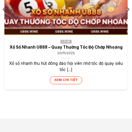
LÔ ĐỀ
Xổ Số Nhanh U888 – Quay Thưởng Tốc Độ Chớp Nhoáng
20/11/2025
Xổ số nhanh thu hút đông đảo hội viên nhờ tốc độ quay siêu
tốc [...]
XEM CHI TIẾT