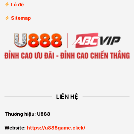
Lô đề
Sitemap
LIÊN HỆ
Thương hiệu: U888
Website:
https://u888game.click/