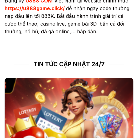
Đăng ký
U888 COM
Việt Nam tại website chính thức
https://u888game.click/
để nhận ngay code thưởng
nạp đầu lên tới 888K. Bắt đầu hành trình giải trí cá
cược thể thao, casino live, game bài 3D, bắn cá đổi
thưởng, nổ hũ, đá gà online,… hấp dẫn.
TIN TỨC CẬP NHẬT 24/7