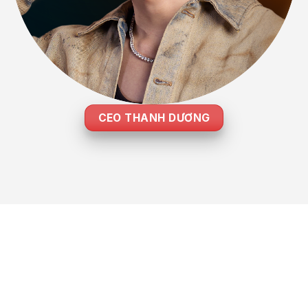
CEO THANH DƯƠNG