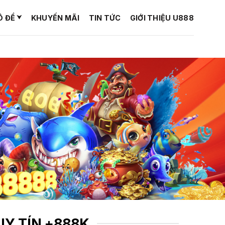
Ô ĐỀ
KHUYẾN MÃI
TIN TỨC
GIỚI THIỆU U888
UY TÍN +888K