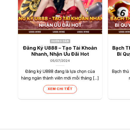
HƯỚNG DẪN
ân
Đăng Ký U888 – Tạo Tài Khoản
Bạch Th
Hợp
Nhanh, Nhận Ưu Đãi Hot
Bí Qu
05/07/2024
Đăng ký U888 đang là lựa chọn của
Bạch thủ 
nhiều
hàng ngàn thành viên mới mỗi tháng [...]
]
XEM CHI TIẾT