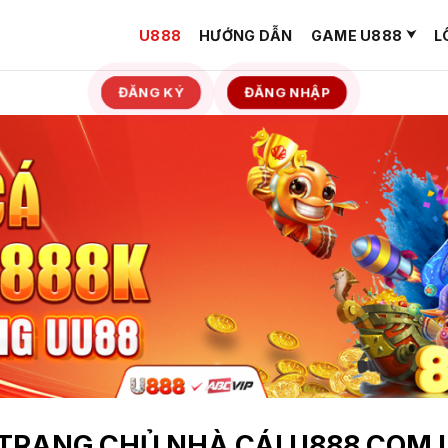
U888
HƯỚNG DẪN
GAME U888
L
ĐĂNG KÝ
ĐĂNG NHẬP
 TRANG CHỦ NHÀ CÁI U888.COM 