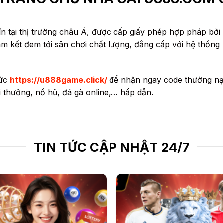
tín tại thị trường châu Á, được cấp giấy phép hợp pháp 
am kết đem tới sân chơi chất lượng, đẳng cấp với hệ thống
hức
https://u888game.click/
để nhận ngay code thưởng nạp 
i thưởng, nổ hũ, đá gà online,… hấp dẫn.
TIN TỨC CẬP NHẬT 24/7