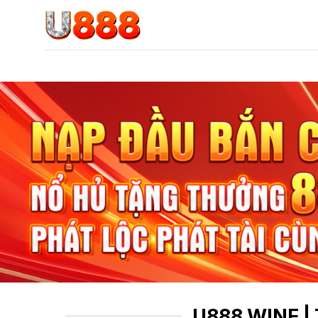
Bỏ
qua
nội
dung
U888 WINE |