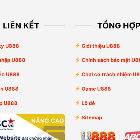
LIÊN KẾT
TỔNG HỢ
ký U888
Giới thiệu U888
nhập U888
Chính sách bảo mật U8
ền U888
Chơi có trách nhiệm U
ền U888
Game U888
pp U888
Lô đề
Sitemap